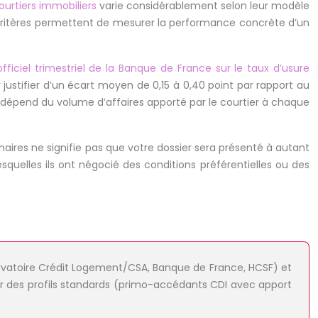
ourtiers immobiliers
varie considérablement selon leur modèle
x critères permettent de mesurer la performance concrète d’un
officiel trimestriel de la Banque de France sur le taux d’usure
ustifier d’un écart moyen de 0,15 à 0,40 point par rapport au
épend du volume d’affaires apporté par le courtier à chaque
naires ne signifie pas que votre dossier sera présenté à autant
esquelles ils ont négocié des conditions préférentielles ou des
rvatoire Crédit Logement/CSA, Banque de France, HCSF) et
ur des profils standards (primo-accédants CDI avec apport