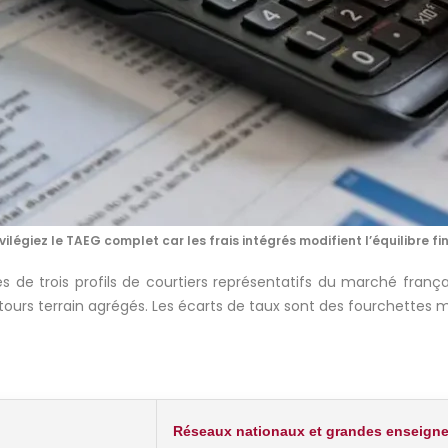
ivilégiez le TAEG complet car les frais intégrés modifient l’équilibre fin
de trois profils de courtiers représentatifs du marché fran
etours terrain agrégés. Les écarts de taux sont des fourchette
Réseaux nationaux et grandes enseign