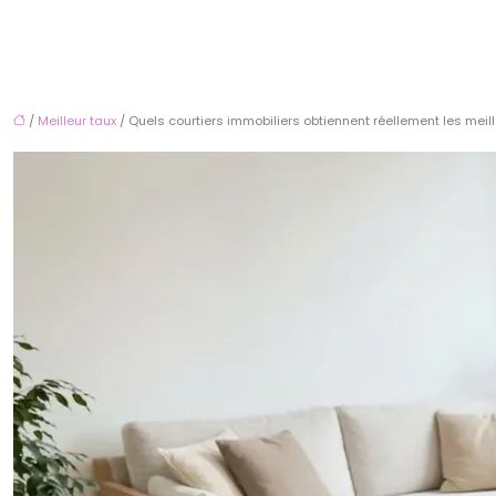
/
Meilleur taux
/ Quels courtiers immobiliers obtiennent réellement les meill