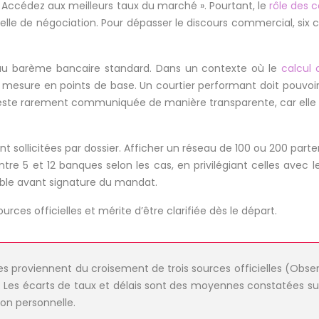
« Accédez aux meilleurs taux du marché ». Pourtant, le
rôle des c
éelle de négociation. Pour dépasser le discours commercial, si
t au barème bancaire standard. Dans un contexte où le
calcul 
esure en points de base. Un courtier performant doit pouvoir j
este rarement communiquée de manière transparente, car elle d
sollicitées par dossier. Afficher un réseau de 100 ou 200 parte
ntre 5 et 12 banques selon les cas, en privilégiant celles avec l
ible avant signature du mandat.
ces officielles et mérite d’être clarifiée dès le départ.
 proviennent du croisement de trois sources officielles (Obse
. Les écarts de taux et délais sont des moyennes constatées s
ion personnelle.