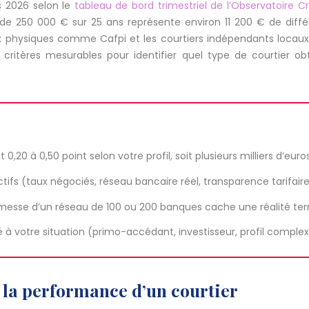
s 2026 selon le
tableau de bord trimestriel de l’Observatoire 
de 250 000 € sur 25 ans représente environ 11 200 € de diffé
ux physiques comme Cafpi et les courtiers indépendants loca
ritères mesurables pour identifier quel type de courtier obti
,20 à 0,50 point selon votre profil, soit plusieurs milliers d’euro
ectifs (taux négociés, réseau bancaire réel, transparence tarif
omesse d’un réseau de 100 ou 200 banques cache une réalité terr
té à votre situation (primo-accédant, investisseur, profil comple
r la performance d’un courtier